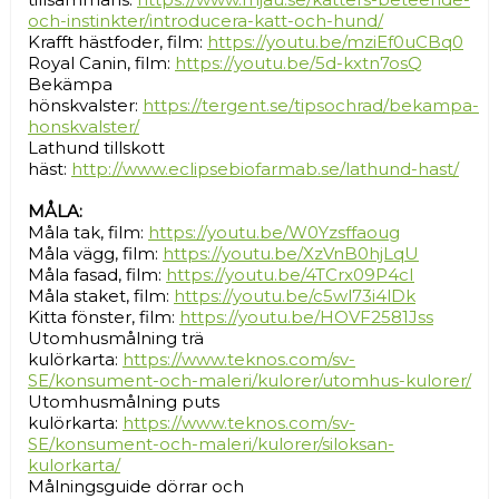
och-instinkter/introducera-katt-och-hund/
Krafft hästfoder, film:
https://youtu.be/mziEf0uCBq0
Royal Canin, film:
https://youtu.be/5d-kxtn7osQ
Bekämpa
hönskvalster:
https://tergent.se/tipsochrad/bekampa-
honskvalster/
Lathund tillskott
häst:
http://www.eclipsebiofarmab.se/lathund-hast/
MÅLA:
Måla tak, film:
https://youtu.be/W0Yzsffaoug
Måla vägg, film:
https://youtu.be/XzVnB0hjLqU
Måla fasad, film:
https://youtu.be/4TCrx09P4cI
Måla staket, film:
https://youtu.be/c5wl73i4lDk
Kitta fönster, film:
https://youtu.be/HOVF2581Jss
Utomhusmålning trä
kulörkarta:
https://www.teknos.com/sv-
SE/konsument-och-maleri/kulorer/utomhus-kulorer/
Utomhusmålning puts
kulörkarta:
https://www.teknos.com/sv-
SE/konsument-och-maleri/kulorer/siloksan-
kulorkarta/
Målningsguide dörrar och