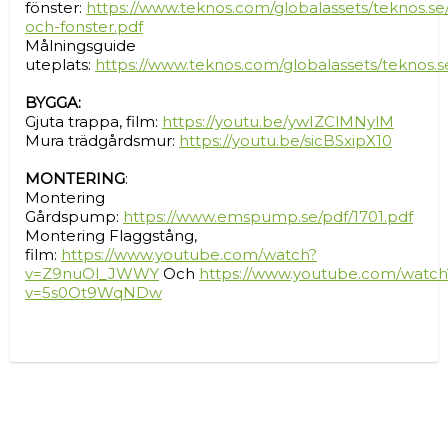
fönster:
https://www.teknos.com/globalassets/teknos.se/
och-fonster.pdf
Målningsguide
uteplats:
https://www.teknos.com/globalassets/teknos.se
BYGGA:
Gjuta trappa, film:
https://youtu.be/ywIZClMNylM
Mura trädgårdsmur:
https://youtu.be/sicBSxipX10
MONTERING
:
Montering
Gårdspump:
https://www.emspump.se/pdf/1701.pdf
Montering Flaggstång,
film:
https://www.youtube.com/watch?
v=Z9nuOl_JWWY
Och
https://www.youtube.com/watch
v=5s0Ot9WqNDw