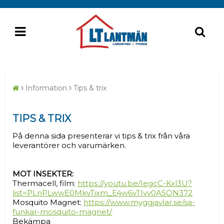
Information
Tips & trix
TIPS & TRIX
På denna sida presenterar vi tips & trix från våra
leverantörer och varumärken.
MOT INSEKTER:
Thermacell, film:
https://youtu.be/IegcC-Kxl3U?
list=PLnPLwwE0MkvTixm_E4w6vTIvv0ASON372
Mosquito Magnet:
https://www.myggjavlar.se/sa-
funkar-mosquito-magnet/
Bekämpa