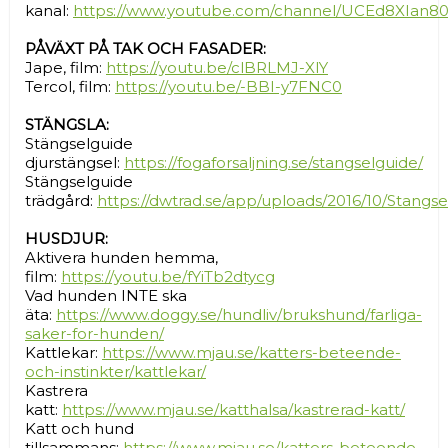
kanal:
https://www.youtube.com/channel/UCEd8XIan80
PÅVÄXT PÅ TAK OCH FASADER:
Jape, film:
https://youtu.be/clBRLMJ-XlY
Tercol, film:
https://youtu.be/-BBI-y7FNC0
STÄNGSLA:
Stängselguide
djurstängsel:
https://fogaforsaljning.se/stangselguide/
Stängselguide
trädgård:
https://dwtrad.se/app/uploads/2016/10/Stangs
HUSDJUR:
Aktivera hunden hemma,
film:
https://youtu.be/fYiTb2dtycg
Vad hunden INTE ska
äta:
https://www.doggy.se/hundliv/brukshund/farliga-
saker-for-hunden/
Kattlekar:
https://www.mjau.se/katters-beteende-
och-instinkter/kattlekar/
Kastrera
katt:
https://www.mjau.se/katthalsa/kastrerad-katt/
Katt och hund
tillsammans:
https://www.mjau.se/katters-beteende-