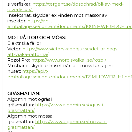
silverfiskar:
https://tergent.se/tipsochrad/bli-av-med-
silverfiskar/
Insektsnät, skyddar ex vinden mot massor av
insekter:
https://api.t-
emballage.se/content/documents/100NHWFJEDCF1.pd
MOT RÅTTOR OCH MÖSS:
Elektriska fällor
Victor:
https://www.victorskadedjur.se/det-ar-dags-
att-vraka-rattorna/
Rozol Pro:
https://www.nordiskalkali.se/rozol/
Musband, skyddar huset från att möss tar sig in i
huset:
https://api.t-
emballage.se/content/documents/121MLIDWFRLH1.pdf
GRÄSMATTAN:
Algomin mot ogräs i
gräsmattan:
https://www.algomin.se/ogras-i-
grasmattan/
Algomin mot mossa i
gräsmattan:
https://www.algomin.se/mossa-i-
grasmattan/