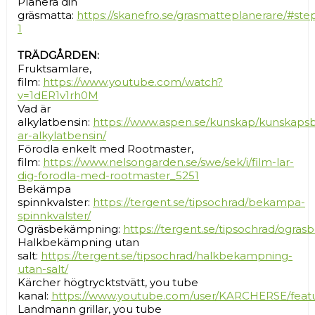
Planera din
gräsmatta:
https://skanefro.se/grasmatteplanerare/#ste
1
TRÄDGÅRDEN:
Fruktsamlare,
film:
https://www.youtube.com/watch?
v=1dER1v1rh0M
Vad är
alkylatbensin:
https://www.aspen.se/kunskap/kunskaps
ar-alkylatbensin/
Förodla enkelt med Rootmaster,
film:
https://www.nelsongarden.se/swe/sek/i/film-lar-
dig-forodla-med-rootmaster_5251
Bekämpa
spinnkvalster:
https://tergent.se/tipsochrad/bekampa-
spinnkvalster/
Ogräsbekämpning:
https://tergent.se/tipsochrad/ogra
Halkbekämpning utan
salt:
https://tergent.se/tipsochrad/halkbekampning-
utan-salt/
Kärcher högtrycktstvätt, you tube
kanal:
https://www.youtube.com/user/KARCHERSE/feat
Landmann grillar, you tube