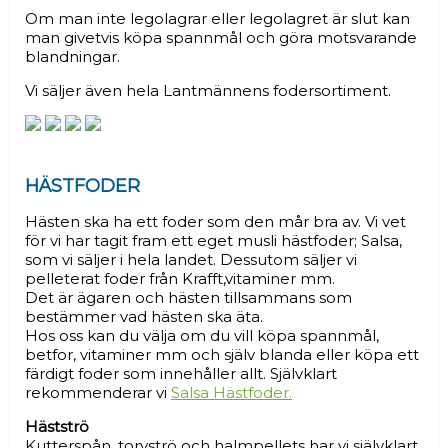
Om man inte legolagrar eller legolagret är slut kan
man givetvis köpa spannmål och göra motsvarande
blandningar.
Vi säljer även hela Lantmännens fodersortiment.
HÄSTFODER
Hästen ska ha ett foder som den mår bra av. Vi vet
för vi har tagit fram ett eget musli hästfoder; Salsa,
som vi säljer i hela landet. Dessutom säljer vi
pelleterat foder från Krafft,vitaminer mm.
Det är ägaren och hästen tillsammans som
bestämmer vad hästen ska äta.
Hos oss kan du välja om du vill köpa spannmål,
betfor, vitaminer mm och själv blanda eller köpa ett
färdigt foder som innehåller allt. Självklart
rekommenderar vi
Salsa Hästfoder.
Hästströ
Kutterspån, torvströ och halmpellets har vi självklart